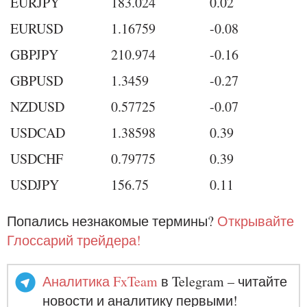
EURJPY
183.024
0.02
EURUSD
1.16759
-0.08
GBPJPY
210.974
-0.16
GBPUSD
1.3459
-0.27
NZDUSD
0.57725
-0.07
USDCAD
1.38598
0.39
USDCHF
0.79775
0.39
USDJPY
156.75
0.11
Попались незнакомые термины?
Открывайте
Глоссарий трейдера!
Аналитика FxTeam
в Telegram – читайте
новости и аналитику первыми!