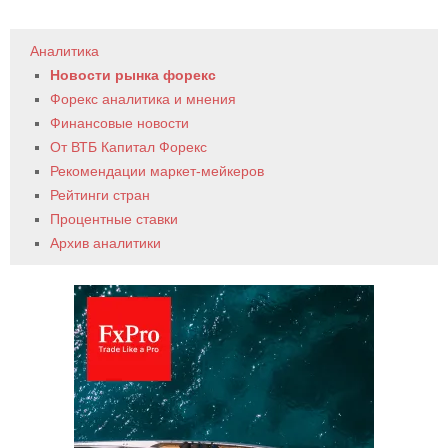
Аналитика
Новости рынка форекс
Форекс аналитика и мнения
Финансовые новости
От ВТБ Капитал Форекс
Рекомендации маркет-мейкеров
Рейтинги стран
Процентные ставки
Архив аналитики