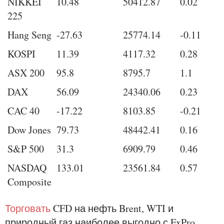
NIKKEI
10.48
50412.87
0.02
225
Hang Seng
-27.63
25774.14
-0.11
KOSPI
11.39
4117.32
0.28
ASX 200
95.8
8795.7
1.1
DAX
56.09
24340.06
0.23
CAC 40
-17.22
8103.85
-0.21
Dow Jones
79.73
48442.41
0.16
S&P 500
31.3
6909.79
0.46
NASDAQ
133.01
23561.84
0.57
Composite
Торговать
CFD на нефть Brent, WTI и
природный газ наиболее выгодно с FxPro.