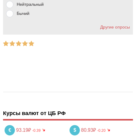
Нейтральный
Бычий
Другие опросы
Курсы валют от ЦБ РФ
€
93.19₽
$
80.93₽
-0.39
-0.20