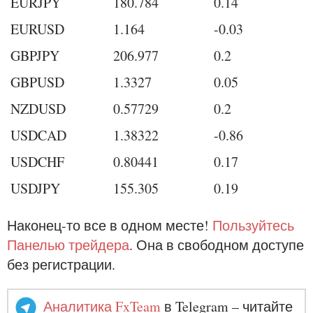
EURJPY
180.784
0.14
EURUSD
1.164
-0.03
GBPJPY
206.977
0.2
GBPUSD
1.3327
0.05
NZDUSD
0.57729
0.2
USDCAD
1.38322
-0.86
USDCHF
0.80441
0.17
USDJPY
155.305
0.19
Наконец-то все в одном месте!
Пользуйтесь
Панелью трейдера
. Она в свободном доступе
без регистрации.
Аналитика FxTeam
в Telegram – читайте