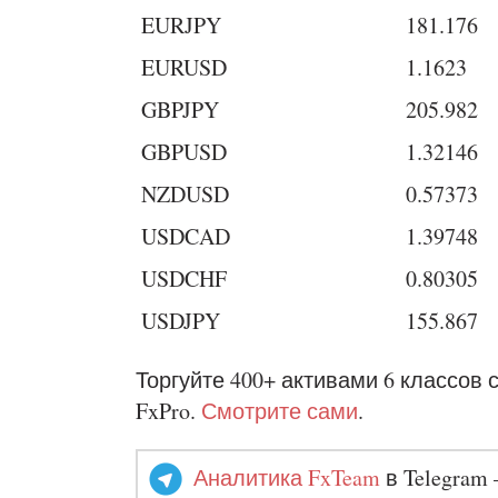
EURJPY
181.176
EURUSD
1.1623
GBPJPY
205.982
GBPUSD
1.32146
NZDUSD
0.57373
USDCAD
1.39748
USDCHF
0.80305
USDJPY
155.867
Торгуйте 400+ активами 6 классов 
FxPro.
Смотрите сами
.
Аналитика FxTeam
в Telegram 