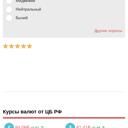
Медвежий
Нейтральный
Бычий
Другие опросы
Курсы валют от ЦБ РФ
€
94.06₽
$
81.41₽
+0.87
+0.48