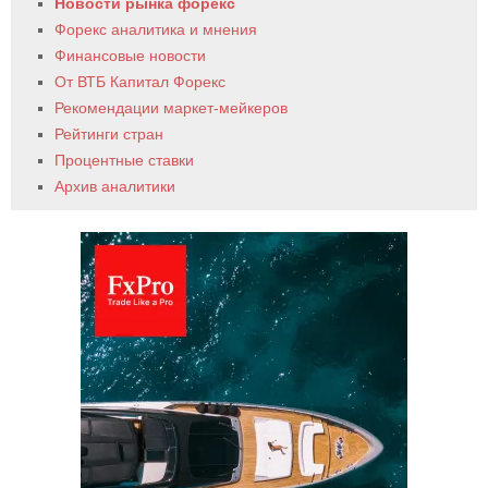
Новости рынка форекс
Форекс аналитика и мнения
Финансовые новости
От ВТБ Капитал Форекс
Рекомендации маркет-мейкеров
Рейтинги стран
Процентные ставки
Архив аналитики