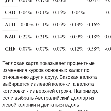
JPY
0.07%
0.47%
0.06%
0.04%
-0
CAD
0.04%
0.01%
0.15%
-0.04%
-0
AUD
-0.00%
0.11%
0.05%
0.13%
0.16%
NZD
0.22%
0.21%
0.14%
0.09%
0.18%
0.
CHF
0.07%
0.07%
0.07%
0.12%
0.58%
-0
Тепловая карта показывает процентные
изменения курсов основных валют по
отношению друг к другу. Базовая валюта
выбирается из левой колонки, а валюта
котировки - из верхней строки. Например,
если выбрать Австралийский доллар из
левой колонки и двигаться вдоль