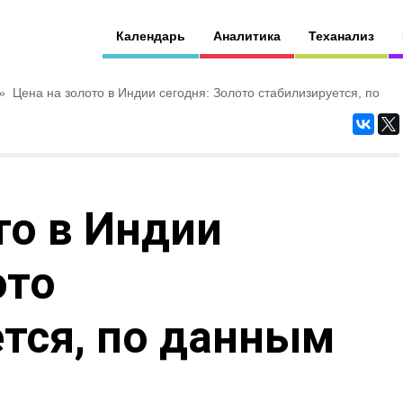
Календарь
Аналитика
Теханализ
»
Цена на золото в Индии сегодня: Золото стабилизируется, по
то в Индии
ото
тся, по данным