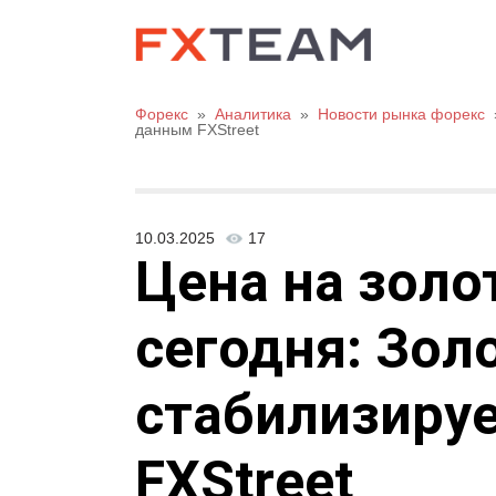
Форекс
»
Аналитика
»
Новости рынка форекс
данным FXStreet
10.03.2025
17
Цена на золо
сегодня: Зол
стабилизируе
FXStreet