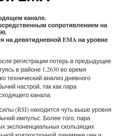
одящем канале.
посредственным сопротивлением на
90.
я на девятидневной EMA на уровне
осле регистрации потерь в предыдущие
уясь в районе 1,2630 во время
ако технический анализ дневного
ычий настрой, так как пара
сходящего канала.
силы (RSI) находится чуть выше уровня
бычий импульс. Более того, пара
ных экспоненциальных скользящих
льной краткосрочной динамике цен и