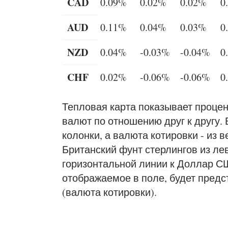
CAD
0.09%
0.02%
0.02%
0
AUD
0.11%
0.04%
0.03%
0
NZD
0.04%
-0.03%
-0.04%
0
CHF
0.02%
-0.06%
-0.06%
0
Тепловая карта показывает проце
валют по отношению друг к другу.
колонки, а валюта котировки - из 
Британский фунт стерлингов из ле
горизонтальной линии к Доллар СШ
отображаемое в поле, будет предс
(валюта котировки).