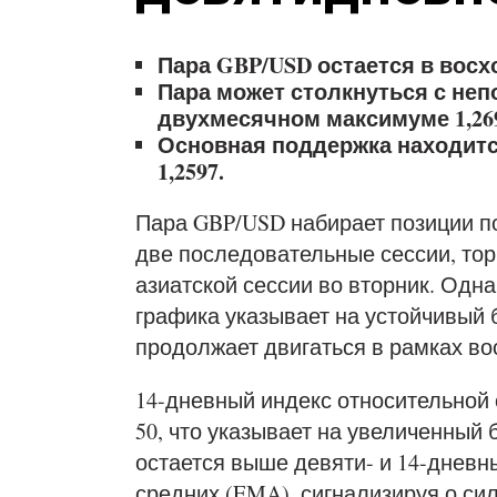
Пара GBP/USD остается в восх
Пара может столкнуться с не
двухмесячном максимуме 1,26
Основная поддержка находитс
1,2597.
Пара GBP/USD набирает позиции п
две последовательные сессии, торг
азиатской сессии во вторник. Одн
графика указывает на устойчивый б
продолжает двигаться в рамках во
14-дневный индекс относительной 
50, что указывает на увеличенный 
остается выше девяти- и 14-днев
средних (EMA), сигнализируя о си