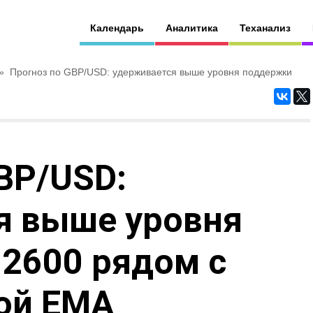
Календарь
Аналитика
Теханализ
»
Прогноз по GBP/USD: удерживается выше уровня поддержки
BP/USD:
я выше уровня
2600 рядом с
ой EMA