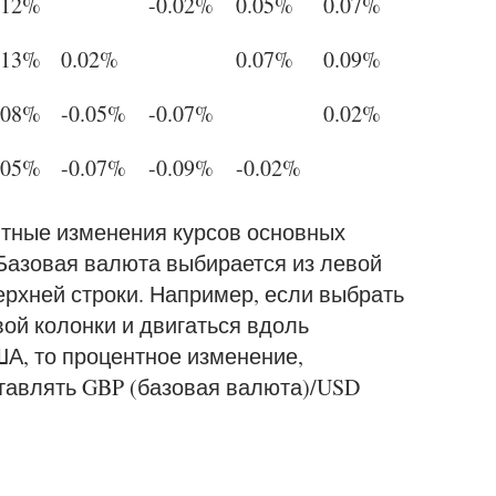
.12%
-0.02%
0.05%
0.07%
.13%
0.02%
0.07%
0.09%
.08%
-0.05%
-0.07%
0.02%
.05%
-0.07%
-0.09%
-0.02%
нтные изменения курсов основных
 Базовая валюта выбирается из левой
верхней строки. Например, если выбрать
вой колонки и двигаться вдоль
А, то процентное изменение,
тавлять GBP (базовая валюта)/USD