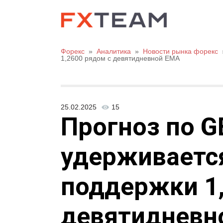
Форекс
»
Аналитика
»
Новости рынка форекс
1,2600 рядом с девятидневной EMA
25.02.2025
15
Прогноз по G
удерживаетс
поддержки 1,
девятидневн