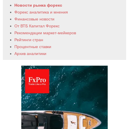
Новости рынка форекс
Форекс аналитика и мнения
Финансовые новости
От ВТБ Капитал Форекс
Рекомендации маркет-мейкеров
Рейтинги стран
Процентные ставки
Архив аналитики