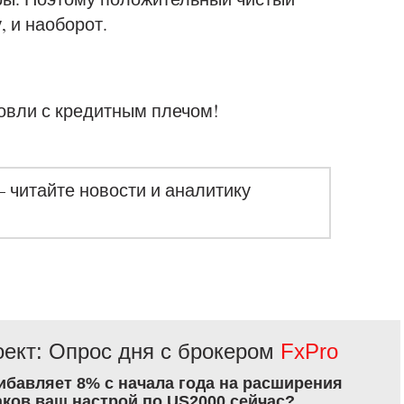
, и наоборот.
овли с кредитным плечом!
– читайте новости и аналитику
ект: Опрос дня с брокером
FxPro
рибавляет 8% с начала года на расширения
аков ваш настрой по US2000 сейчас?