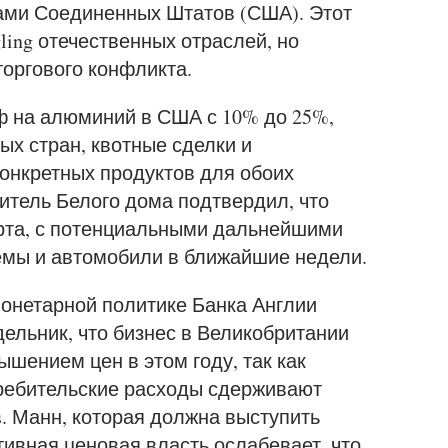
ами Соединенных Штатов (США). Этот
ling отечественных отраслей, но
торгового конфликта.
 на алюминий в США с 10% до 25%,
ых стран, квотные сделки и
онкретных продуктов для обоих
тель Белого дома подтвердил, что
арта, с потенциальными дальнейшими
мы и автомобили в ближайшие недели.
монетарной политике Банка Англии
дельник, что бизнес в Великобритании
шением цен в этом году, так как
требительские расходы сдерживают
s. Манн, которая должна выступить
тивная ценовая власть ослабевает, что