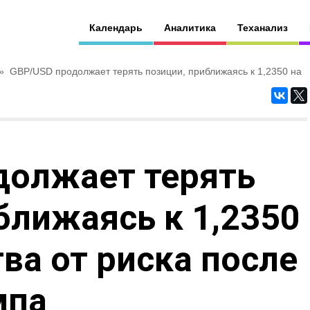
Календарь
Аналитика
Теханализ
»
GBP/USD продолжает терять позиции, приближаясь к 1,2350 на
должает терять
ближаясь к 1,2350
тва от риска после
мпа