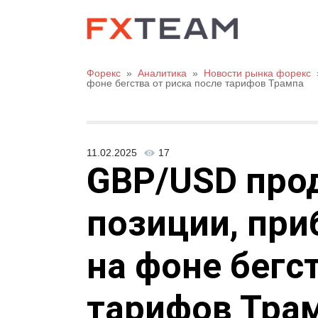
Форекс
»
Аналитика
»
Новости рынка форекс
фоне бегства от риска после тарифов Трампа
11.02.2025
17
GBP/USD про
позиции, при
на фоне бегс
тарифов Тра