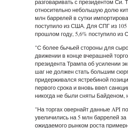
разговаривать с президентом Си. 
относительно небольшую долю китай
млн баррелей в сутки импортирова
поступило из США. Для СПГ из 105
прошлом году, 5,6% поступило из 
"С более бычьей стороны для сыро
движении в конце вчерашней торго
президента Трампа об усилении эк
шаг не должен стать большим сюрп
придерживался ястребиной позици
первого срока и вновь ввел санкци
никогда не были сняты Байденом, н
"На торгах овернайт данные API п
увеличились на 5 млн баррелей з
ожидаемого рынком роста примерно