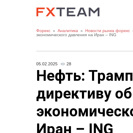
Форекс
»
Аналитика
»
Новости рынка форекс
экономического давления на Иран – ING
05.02.2025
28
Нефть: Трам
директиву об
экономическо
Иран – ING