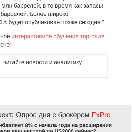
 млн баррелей, в то время как запасы
 баррелей. Более широко
IA будет опубликован позже сегодня."
тное
интерактивное обучение торговле
есно!
– читайте новости и аналитику
ект: Опрос дня с брокером
FxPro
рибавляет 8% с начала года на расширения
аков ваш настрой по US2000 сейчас?