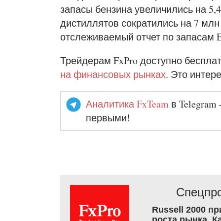
запасы бензина увеличились на 5,4
дистиллятов сократились на 7 млн
отслеживаемый отчет по запасам E
Трейдерам FxPro доступно беспла
на финансовых рынках
. Это интер
Аналитика FxTeam
в Telegram 
первыми!
Спецпро
Russell 2000 п
роста рынка. К