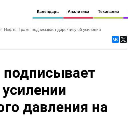
Календарь
Аналитика
Теханализ
»
Нефть: Трамп подписывает директиву об усилении
п подписывает
 усилении
го давления на