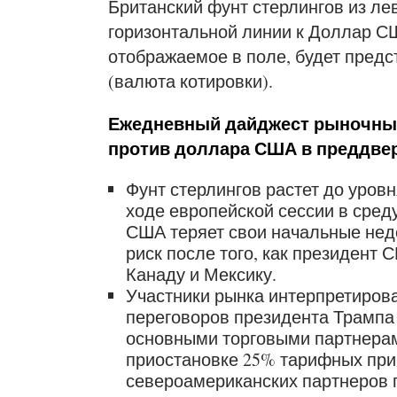
Британский фунт стерлингов из ле
горизонтальной линии к Доллар СШ
отображаемое в поле, будет предс
(валюта котировки).
Ежедневный дайджест рыночных
против доллара США в преддве
Фунт стерлингов растет до уров
ходе европейской сессии в среду
США теряет свои начальные нед
риск после того, как президент
Канаду и Мексику.
Участники рынка интерпретирова
переговоров президента Трампа 
основными торговыми партнерам
приостановке 25% тарифных при
североамериканских партнеров п