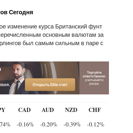
ов Сегодня
ое изменение курса Британский фунт
 перечисленным основным валютам за
ерлингов был самым сильным в паре с
PY
CAD
AUD
NZD
CHF
.74%
-0.16%
-0.20%
-0.39%
-0.12%