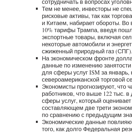
сотрудничать в вопросах уголов
Тем не менее, инвесторы не сп
рисковые активы, так как торго
и Китаем, набирает обороты. Во
10% тарифы Трампа, введя пошл
экспортные товары, включая се
некоторые автомобили и энергети
сжиженный природный газ (СПГ)
На экономическом фронте долла
данные по изменению занятости 
для сферы услуг ISM за январь,
североамериканской торговой се
Экономисты прогнозируют, что ч
работников, что выше 122 тыс. в
сферы услуг, который оценивает 
составляющем две трети экономи
по сравнению с предыдущим зна
Экономические данные повлияют
того, как долго Федеральная ре