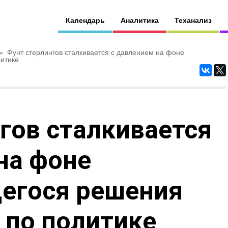
Календарь
Аналитика
Теханализ
»
Фунт стерлингов сталкивается с давлением на фоне
итике
гов сталкивается
на фоне
егося решения
 по политике