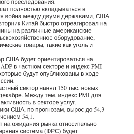
ного преследования.
ешат полностью вкладываться в
вая война между двумя державами, США
 вторник Китай быстро отреагировал на
ины на различные американские
льскохозяйственное оборудование,
ческие товары, такие как уголь и
.
р США будет ориентироваться на
ADP в частном секторе и индекс PMI
 которые будут опубликованы в ходе
ссии.
астный сектор нанял 150 тыс. новых
 декабре. Между тем, индекс PMI для
активность в секторе услуг,
ки США, по прогнозам, вырос до 54,3
чением 54,1.
 на ожидания рынка относительно
зервная система (ФРС) будет