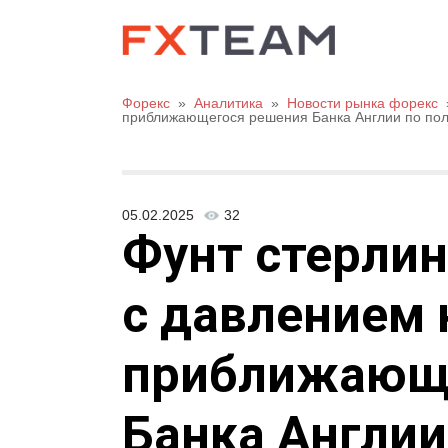
Форекс
»
Аналитика
»
Новости рынка форекс
приближающегося решения Банка Англии по пол
05.02.2025
32
Фунт стерлин
с давлением 
приближающ
Банка Англии