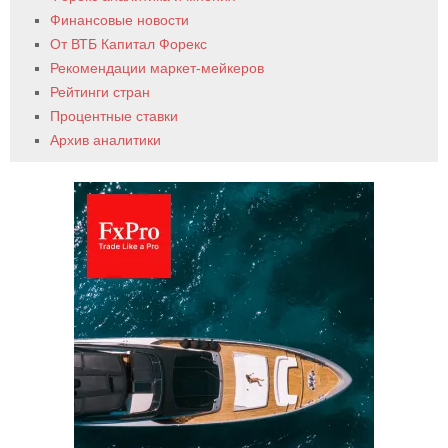
Финансовые новости
От ВТБ Капитал Форекс
Рекомендации маркет-мейкеров
Рейтинги стран
Процентные ставки
Архив аналитики