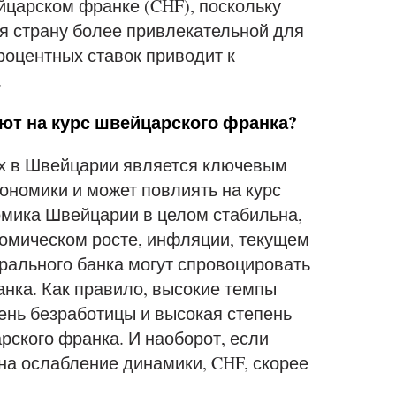
йцарском франке (CHF), поскольку
ая страну более привлекательной для
роцентных ставок приводит к
.
ют на курс швейцарского франка?
х в Швейцарии является ключевым
ономики и может повлиять на курс
омика Швейцарии в целом стабильна,
номическом росте, инфляции, текущем
рального банка могут спровоцировать
нка. Как правило, высокие темпы
вень безработицы и высокая степень
ского франка. И наоборот, если
на ослабление динамики, CHF, скорее