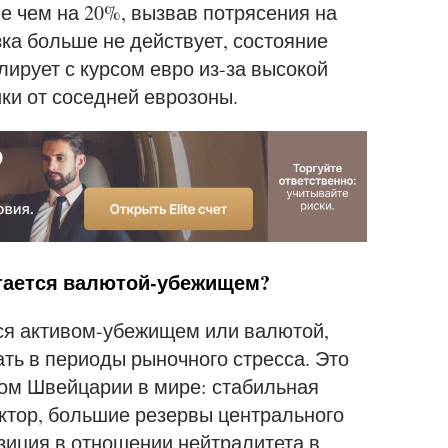
ее чем на 20%, вызвав потрясения на
зка больше не действует, состояние
лирует с курсом евро из-за высокой
ки от соседней еврозоны.
тается валютой-убежищем?
ся активом-убежищем или валютой,
ть в периоды рыночного стресса. Это
ом Швейцарии в мире: стабильная
ктор, большие резервы центрального
зиция в отношении нейтралитета в