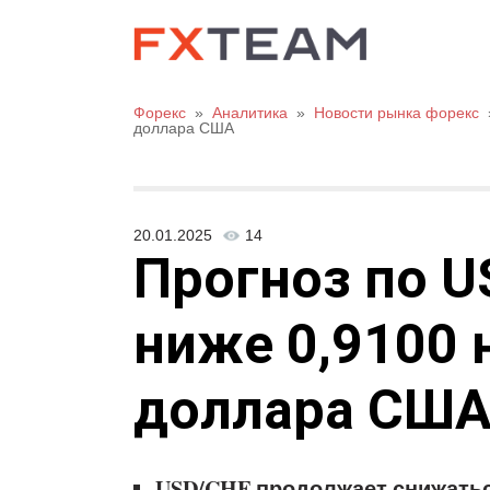
Форекс
»
Аналитика
»
Новости рынка форекс
доллара США
20.01.2025
14
Прогноз по U
ниже 0,9100 
доллара СШ
USD/CHF продолжает снижатьс