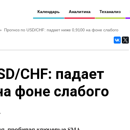
Календарь
Аналитика
Теханализ
»
Прогноз по USD/CHF: падает ниже 0,9100 на фоне слабого
SD/CHF: падает
на фоне слабого
А
я, пробивая ключевые SMA,