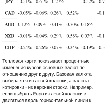
JPY
-0.51%
-0.61%
-0.27%
-0.52%
-0.
CAD
-0.05%
-0.06%
0.26%
0.52%
-0.
AUD
0.12%
0.09%
0.41%
0.70%
0.18%
NZD
-0.01%
-0.04%
0.29%
0.56%
0.03%
-0.
CHF
-0.24%
-0.26%
0.07%
0.34%
-0.19%
-0.
Тепловая карта показывает процентные
изменения курсов основных валют по
отношению друг к другу. Базовая валюта
выбирается из левой колонки, а валюта
котировки - из верхней строки. Например,
если выбрать Евро из левой колонки и
двигаться вдоль горизонтальной линии к