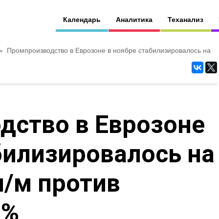
Календарь
Аналитика
Теханализ
»
Промпроизводство в Еврозоне в ноябре стабилизировалось на
дство в Еврозоне
билизировалось на
м/м против
3%