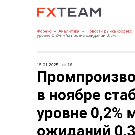
Форекс
»
Аналитика
»
Новости рынка форекс
уровне 0,2% м/м против ожиданий 0,3%
15.01.2025
16
Промпроизво
в ноябре ста
уровне 0,2% 
ожиданий 0,