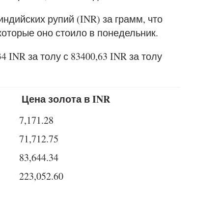
индийских рупий (INR) за грамм, что
которые оно стоило в понедельник.
 INR за толу с 83400,63 INR за толу
Цена золота в INR
7,171.28
71,712.75
83,644.34
223,052.60