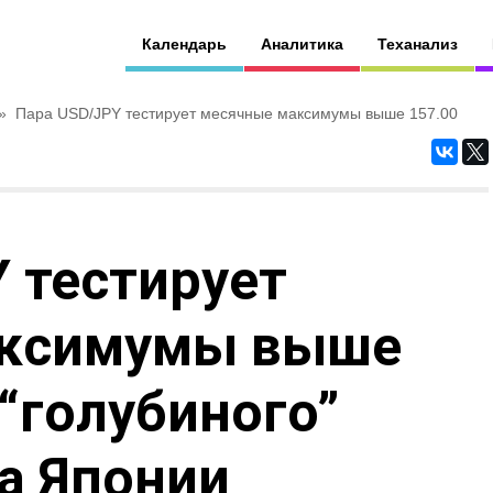
Календарь
Аналитика
Теханализ
»
Пара USD/JPY тестирует месячные максимумы выше 157.00
 тестирует
аксимумы выше
 “голубиного”
а Японии