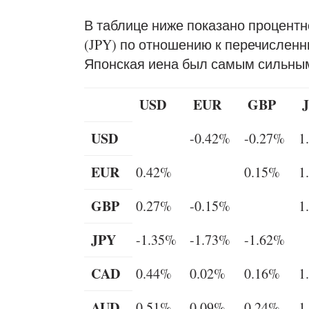
В таблице ниже показано процентн
(JPY) по отношению к перечислен
Японская иена был самым сильным
USD
EUR
GBP
USD
-0.42%
-0.27%
1
EUR
0.42%
0.15%
1
GBP
0.27%
-0.15%
1
JPY
-1.35%
-1.73%
-1.62%
CAD
0.44%
0.02%
0.16%
1
AUD
0.51%
0.09%
0.24%
1