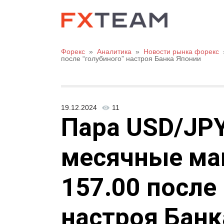
Форекс
»
Аналитика
»
Новости рынка форекс
после “голубиного” настроя Банка Японии
19.12.2024
11
Пара USD/JPY
месячные м
157.00 после
настроя Банк