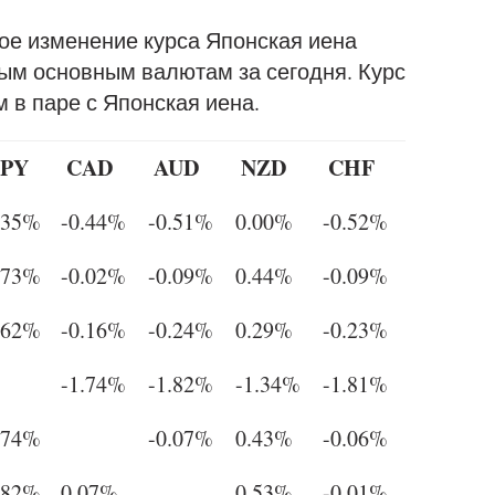
ое изменение курса Японская иена
ным основным валютам за сегодня. Курс
 в паре с Японская иена.
JPY
CAD
AUD
NZD
CHF
.35%
-0.44%
-0.51%
0.00%
-0.52%
.73%
-0.02%
-0.09%
0.44%
-0.09%
.62%
-0.16%
-0.24%
0.29%
-0.23%
-1.74%
-1.82%
-1.34%
-1.81%
.74%
-0.07%
0.43%
-0.06%
.82%
0.07%
0.53%
-0.01%