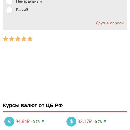
Нейтральный
Бычий
Другие опросы
Курсы валют от ЦБ РФ
€
94.84₽
$
82.17₽
+0.78
+0.76