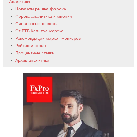
Аналитика
Новости рынка форекс
Форекс аналитика и мнения
Финансовые новости
От ВТБ Капитал Форекс
Рекомендации маркет-мейкеров
Рейтинги стран
Процентные ставки
Архив аналитики