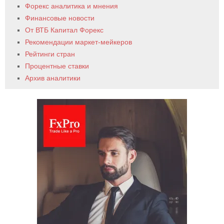
Форекс аналитика и мнения
Финансовые новости
От ВТБ Капитал Форекс
Рекомендации маркет-мейкеров
Рейтинги стран
Процентные ставки
Архив аналитики