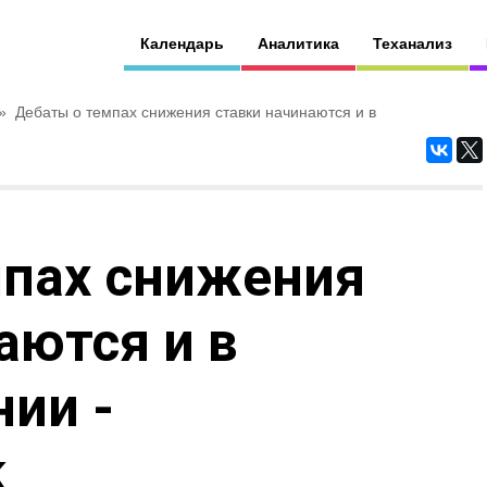
Календарь
Аналитика
Теханализ
»
Дебаты о темпах снижения ставки начинаются и в
мпах снижения
аются и в
ии -
k