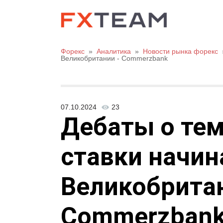
Форекс
»
Аналитика
»
Новости рынка форекс
Великобритании - Commerzbank
07.10.2024
23
Дебаты о те
ставки начин
Великобритан
Commerzban