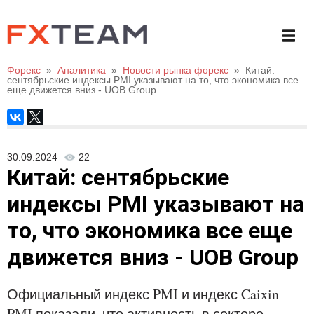
Форекс
»
Аналитика
»
Новости рынка форекс
»
Китай:
сентябрьские индексы PMI указывают на то, что экономика все
еще движется вниз - UOB Group
30.09.2024
22
Китай: сентябрьские
индексы PMI указывают на
то, что экономика все еще
движется вниз - UOB Group
Официальный индекс PMI и индекс Caixin
PMI показали, что активность в секторе