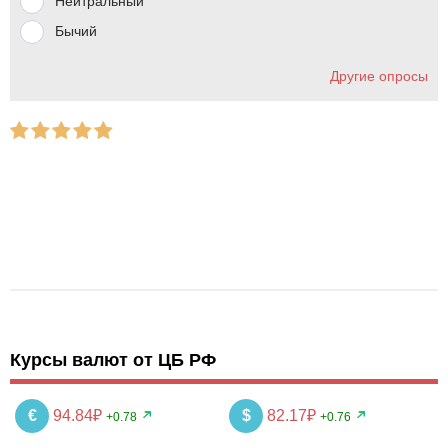
Нейтральный
Бычий
Другие опросы
Курсы валют от ЦБ РФ
€
94.84₽
$
82.17₽
+0.78
+0.76