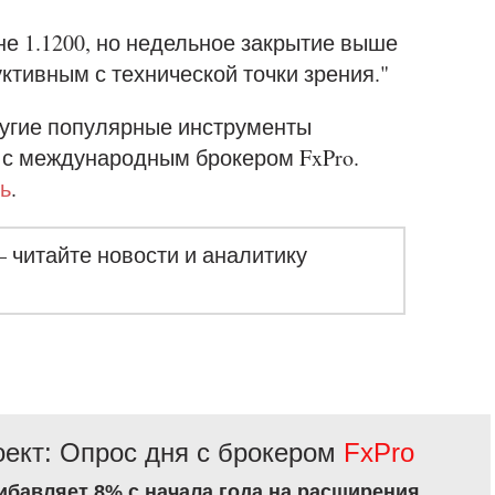
е 1.1200, но недельное закрытие выше
уктивным с технической точки зрения."
угие популярные инструменты
 с международным брокером FxPro.
ь
.
– читайте новости и аналитику
ект: Опрос дня с брокером
FxPro
рибавляет 8% с начала года на расширения