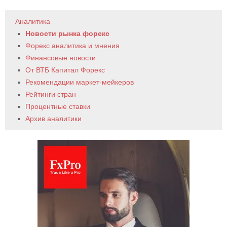
Аналитика
Новости рынка форекс
Форекс аналитика и мнения
Финансовые новости
От ВТБ Капитал Форекс
Рекомендации маркет-мейкеров
Рейтинги стран
Процентные ставки
Архив аналитики