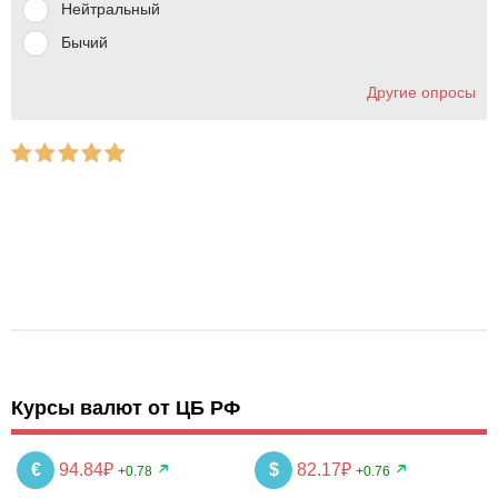
Нейтральный
Бычий
Другие опросы
Курсы валют от ЦБ РФ
€
94.84₽
$
82.17₽
+0.78
+0.76