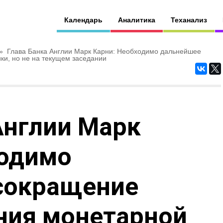
Календарь
Аналитика
Теханализ
»
Глава Банка Англии Марк Карни: Необходимо дальнейшее
и, но не на текущем заседании
Англии Марк
ходимо
сокращение
ния монетарной