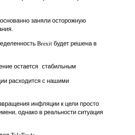
боснованно заняли осторожную
ания.
еделенность Brexit будет решена в
ение остается стабильным
ции расходится с нашими
озвращения инфляции к цели просто
мени, однако в реальности ситуация
тдел
TeleTrade