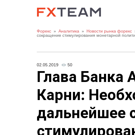
Форекс
»
Аналитика
»
Новости рынка форекс
сокращение стимулирования монетарной политик
02.05.2019
50
Глава Банка 
Карни: Необ
дальнейшее 
стимулирова