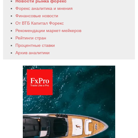
Новости рынка форекс
Форекс аналитика и мнения
Финансовые новости
От ВТБ Капитал Форекс
Рекомендации маркет-мейкеров
Рейтинги стран
Процентные ставки
Архив аналитики