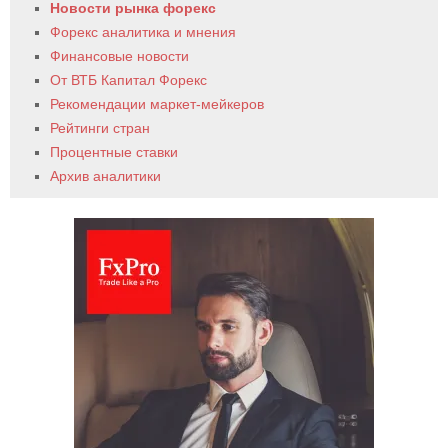
Новости рынка форекс
Форекс аналитика и мнения
Финансовые новости
От ВТБ Капитал Форекс
Рекомендации маркет-мейкеров
Рейтинги стран
Процентные ставки
Архив аналитики