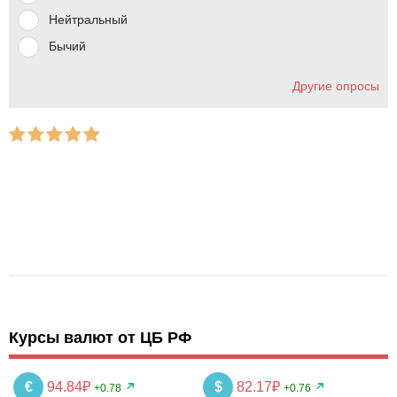
Нейтральный
Бычий
Другие опросы
Курсы валют от ЦБ РФ
€
94.84₽
$
82.17₽
+0.78
+0.76