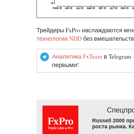
Трейдеры FxPro наслаждаются мг
технологии NDD
без вмешательств
Аналитика FxTeam
в Telegram 
первыми!
Спецпро
Russell 2000 п
роста рынка. К