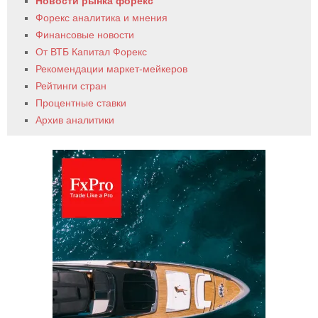
Новости рынка форекс
Форекс аналитика и мнения
Финансовые новости
От ВТБ Капитал Форекс
Рекомендации маркет-мейкеров
Рейтинги стран
Процентные ставки
Архив аналитики