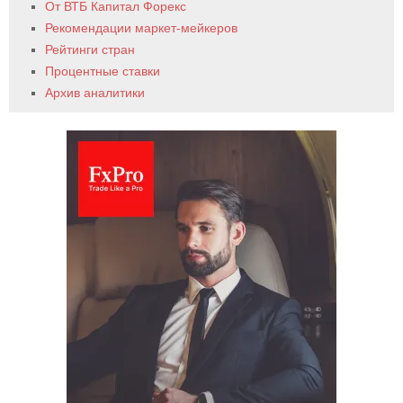
От ВТБ Капитал Форекс
Рекомендации маркет-мейкеров
Рейтинги стран
Процентные ставки
Архив аналитики