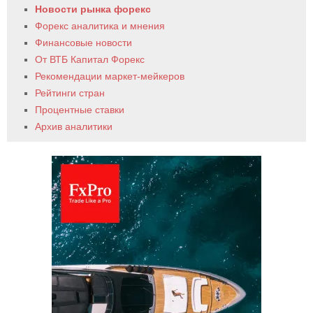
Новости рынка форекс
Форекс аналитика и мнения
Финансовые новости
От ВТБ Капитал Форекс
Рекомендации маркет-мейкеров
Рейтинги стран
Процентные ставки
Архив аналитики