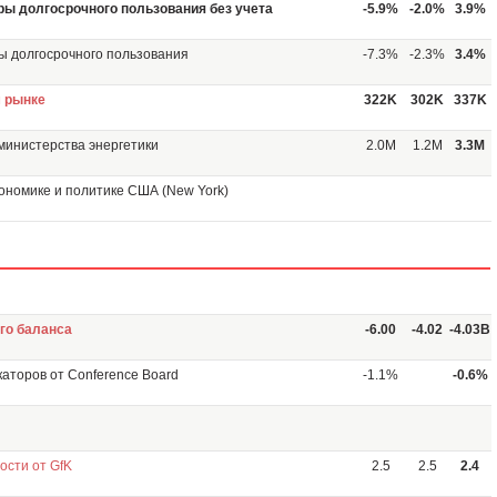
ры долгосрочного пользования без учета
-5.9%
-2.0%
3.9%
ы долгосрочного пользования
-7.3%
-2.3%
3.4%
 рынке
322K
302K
337K
министерства энергетики
2.0M
1.2M
3.3M
кономике и политике США (New York)
го баланса
-6.00
-4.02
-4.03B
аторов от Conference Board
-1.1%
-0.6%
ости от GfK
2.5
2.5
2.4