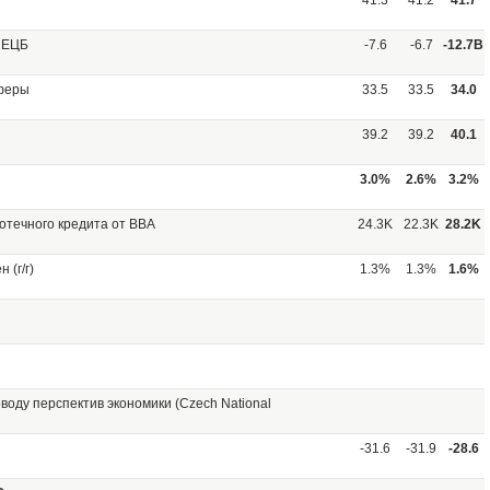
41.3
41.2
41.7
а ЕЦБ
-7.6
-6.7
-12.7B
сферы
33.5
33.5
34.0
39.2
39.2
40.1
3.0%
2.6%
3.2%
отечного кредита от ВВА
24.3K
22.3K
28.2K
 (г/г)
1.3%
1.3%
1.6%
воду перспектив экономики (Czech National
-31.6
-31.9
-28.6