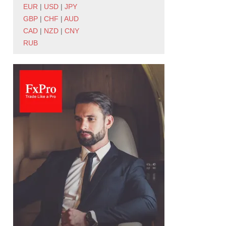
EUR
|
USD
|
JPY
GBP
|
CHF
|
AUD
CAD
|
NZD
|
CNY
RUB