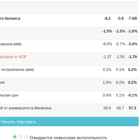
го баланса
-8.2
-5.8
-7.6B
-1.5%
-1.5%
-1.6%
казов (м/м)
-8.0%
-5.7%
-3.4%
каторов от KOF
-1.37
-1.55
-1.79
 потребление (м/м)
0.2%
0.1%
0.2%
ния
1.0%
0.2%
0.2%
льских цен
0.6%
0.1%
-0.1%
й от университета Мичигана
56.6
56.7
57.3
Начать торговать
Ожидается невысокая волатильность