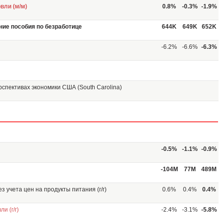
вли (м/м)
0.8%
-0.3%
-1.9%
ние пособия по безработице
644K
649K
652K
-6.2%
-6.6%
-6.3%
рспективах экономики США (South Carolina)
-0.5%
-1.1%
-0.9%
-104M
77M
489M
з учета цен на продукты питания (г/г)
0.6%
0.4%
0.4%
и (г/г)
-2.4%
-3.1%
-5.8%