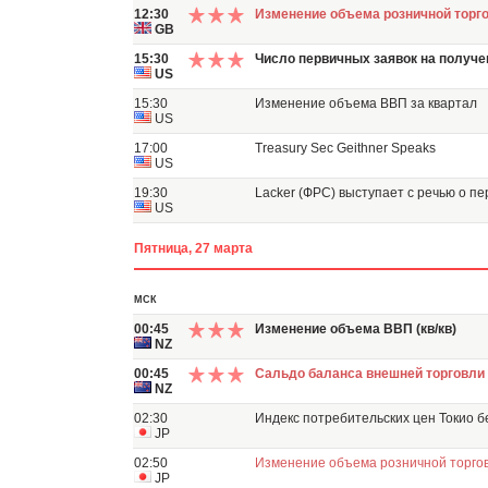
12:30
Изменение объема розничной торго
GB
15:30
Число первичных заявок на получе
US
15:30
Изменение объема ВВП за квартал
US
17:00
Treasury Sec Geithner Speaks
US
19:30
Lacker (ФРС) выступает с речью о пе
US
Пятница, 27 марта
МСК
00:45
Изменение объема ВВП (кв/кв)
NZ
00:45
Сальдо баланса внешней торговли
NZ
02:30
Индекс потребительских цен Токио бе
JP
02:50
Изменение объема розничной торговл
JP