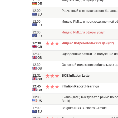
11:30
Индекс PMI для сферы услуг
DE
12:00
Расчетный счет платежного баланс
EU
12:00
Индекс PMI для производственной 
EU
12:00
Индекс PMI для сферы услуг
EU
12:30
Индекс потребительских цен (г/г)
GB
12:30
Одобренные заявки на получение ип
GB
12:30
Основной индекс потребительских цен
GB
12:31
BOE Inflation Letter
GB
12:45
Inflation Report Hearings
GB
13:00
Evans (ФРС) выступает с речью по по
US
Bank)
17:00
Belgium NBB Business Climate
EU