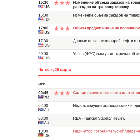
15:30
Изменение объема заказов на това
US
расходов на транспортировку
15:30
Изменение объема заказов на товар
US
17:00
Объем продаж жилья на первичном
US
17:30
Данные по запасам сырой нефти от 
US
20:00
Yellen (ФРС) выступает с речью об э
US
Четверг, 26 марта
МСК
00:45
Сальдо расчетного счета платежно
NZ
02:00
Индекс ведущих экономических индик
AU
03:30
RBA Financial Stability Review
AU
10:00
Индикатор потребительской уверенн
DE