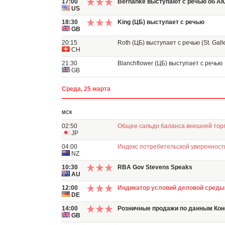
17:00
Bernanke выступают с речью об AI
US
18:30
King (ЦБ) выступает с речью
GB
20:15
Roth (ЦБ) выступает с речью (St. Gal
CH
21:30
Blanchflower (ЦБ) выступает с речью
GB
Среда, 25 марта
МСК
02:50
Общее сальдо баланса внешней тор
JP
04:00
Индекс потребительской уверенност
NZ
10:30
RBA Gov Stevens Speaks
AU
12:00
Индикатор условий деловой среды 
DE
14:00
Розничные продажи по данным Ко
GB