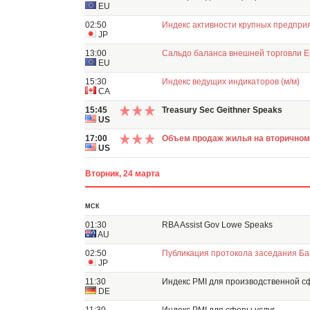
EU
02:50
Индекс активности крупных предприя
JP
13:00
Сальдо баланса внешней торговли Ев
EU
15:30
Индекс ведущих индикаторов (м/м)
CA
15:45
Treasury Sec Geithner Speaks
US
17:00
Объем продаж жилья на вторичном
US
Вторник, 24 марта
МСК
01:30
RBA Assist Gov Lowe Speaks
AU
02:50
Публикация протокола заседания Б
JP
11:30
Индекс PMI для производственной 
DE