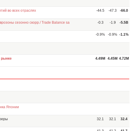
тий во всех отраслях
-44.5
-47.3
-66.0
розоны сезонно скорр./ Trade Balance sa
-0.3
-1.9
-5.5B
-0.9%
-0.9%
-1.1%
 рынке
4.49M
4.45M
4.72M
анка Японии
сферы
32.1
32.1
32.4