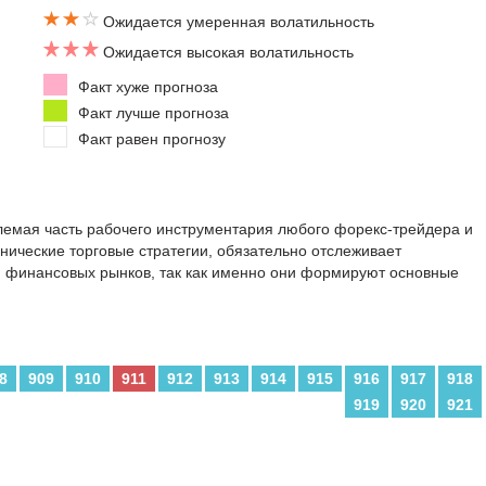
Ожидается умеренная волатильность
Ожидается высокая волатильность
Факт хуже прогноза
Факт лучше прогноза
Факт равен прогнозу
емая часть рабочего инструментария любого форекс-трейдера и
ехнические торговые стратегии, обязательно отслеживает
и финансовых рынков, так как именно они формируют основные
8
909
910
911
912
913
914
915
916
917
918
919
920
921