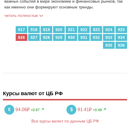
важных событий в мире экономики и финансовых рынков, так
как именно они формируют основные тренды.
читать полностью
917
918
919
920
921
922
923
924
925
926
927
928
929
930
931
932
933
934
935
936
Курсы валют от ЦБ РФ
€
94.06₽
$
81.41₽
+0.87
+0.48
Все курсы валют по данным ЦБ РФ