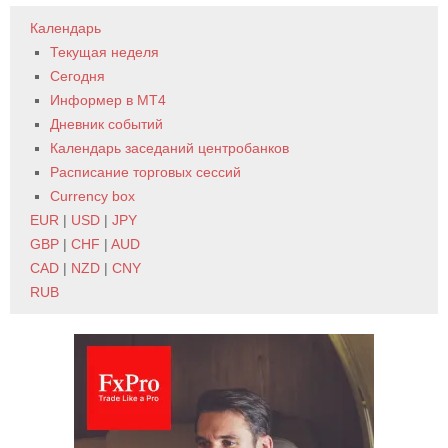
Календарь
Текущая неделя
Сегодня
Информер в MT4
Дневник событий
Календарь заседаний центробанков
Расписание торговых сессий
Currency box
EUR
|
USD
|
JPY
GBP
|
CHF
|
AUD
CAD
|
NZD
|
CNY
RUB