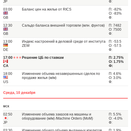
JP
Ф:
03:00
Баланс цен на жилье от RICS
П: -82%
О: -83%
GB
Ф:
12:30
Сальдо баланса внешней торговли (млн. фунтов)
П: 7482
О: 7500
GB
Ф:
13:00
Индекс настроений в деловой среде от института
П: -53.5
ZEW
О: -57.5
DE
Ф:
17:00
Решение ЦБ по ставкам
П: 2.75%
О: 1.75%
CA
Ф:
18:00
Изменение объема незавершенных сделок по
П: 4.6%
продаже жилья (м/м)
О: 3.0%
US
Ф:
Среда, 10 декабря
МСК
02:50
Изменение объема заказов на машины и
П: 5.5%
оборудование (м/м) /Machine Orders (MoM)
О: -4.0%
JP
Ф:
03:30
Изменение общего объема выданных кредитов
П: 1.9%