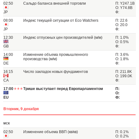
02:50
Сальдо баланса внешней торговли
П: Y247.1B
О: Y74.8B
JP
Ф:
08:00
Индекс текущей ситуации от Eco Watchers
П: 22.6
О: 20.0
JP
Ф:
12:30
Индекс отпускных цен производителей (м/м)
П: 1.0%
О: 0.5%
GB
Ф:
14:00
Изменение объема промышленного
П: 3.6%
производства (м/м)
О: 1.8%
DE
Ф:
16:15
Число закладок новых фундаментов
П: 211.8K
О: 199.0K
CA
Ф:
17:00
Трише выступает перед Европарламентом
П:
О:
EU
Ф:
Вторник, 9 декабря
МСК
02:50
Изменение объема ВВП (кв/кв)
П: 0.1%
О: 0.2%