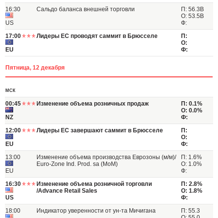
16:30
Сальдо баланса внешней торговли
П: 56.3B
О: 53.5B
US
Ф:
17:00
Лидеры ЕС проводят саммит в Брюсселе
П:
О:
EU
Ф:
Пятница, 12 декабря
МСК
00:45
Изменение объема розничных продаж
П: 0.1%
О: 0.0%
NZ
Ф:
12:00
Лидеры ЕС завершают саммит в Брюсселе
П:
О:
EU
Ф:
13:00
Изменение объема производства Еврозоны (м/м)/
П: 1.6%
Euro-Zone Ind. Prod. sa (MoM)
О: 1.0%
EU
Ф:
16:30
Изменение объема розничной торговли
П: 2.8%
/Advance Retail Sales
О: 1.8%
US
Ф:
18:00
Индикатор уверенности от ун-та Мичигана
П: 55.3
О: 55.0