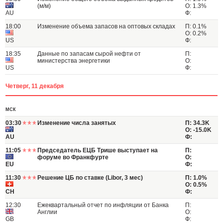
(м/м)
О: 1.3%
AU
Ф:
18:00
Изменение объема запасов на оптовых складах
П: 0.1%
О: 0.2%
US
Ф:
18:35
Данные по запасам сырой нефти от
П:
министерства энергетики
О:
US
Ф:
Четверг, 11 декабря
МСК
03:30
Изменение числа занятых
П: 34.3K
О: -15.0K
AU
Ф:
11:05
Председатель ЕЦБ Трише выступает на
П:
форуме во Франкфурте
О:
EU
Ф:
11:30
Решение ЦБ по ставке (Libor, 3 мес)
П: 1.0%
О: 0.5%
CH
Ф:
12:30
Ежеквартальный отчет по инфляции от Банка
П:
Англии
О:
GB
Ф: