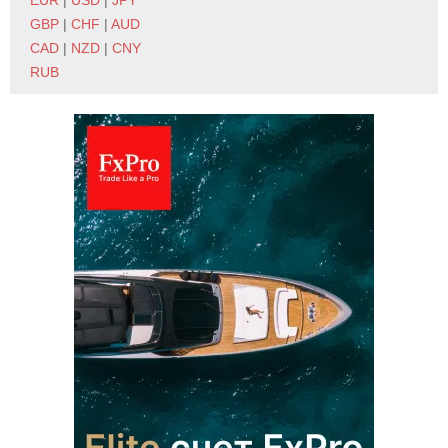
EUR
|
USD
|
JPY
GBP
|
CHF
|
AUD
CAD
|
NZD
|
CNY
RUB