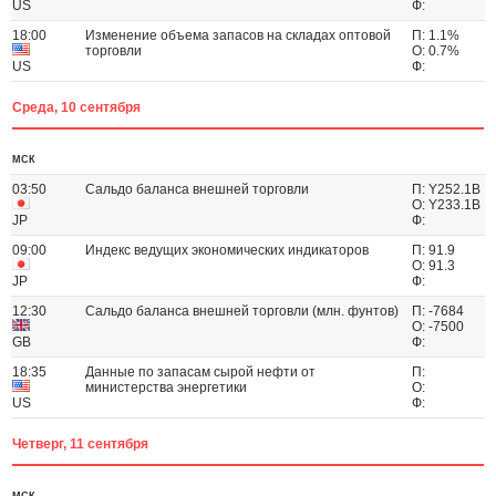
US
Ф:
18:00
Изменение объема запасов на складах оптовой
П: 1.1%
торговли
О: 0.7%
US
Ф:
Среда, 10 сентября
МСК
03:50
Сальдо баланса внешней торговли
П: Y252.1B
О: Y233.1B
JP
Ф:
09:00
Индекс ведущих экономических индикаторов
П: 91.9
О: 91.3
JP
Ф:
12:30
Сальдо баланса внешней торговли (млн. фунтов)
П: -7684
О: -7500
GB
Ф:
18:35
Данные по запасам сырой нефти от
П:
министерства энергетики
О:
US
Ф:
Четверг, 11 сентября