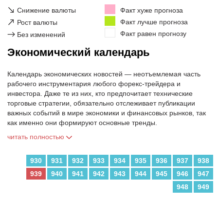
↘
Снижение валюты
Факт хуже прогноза
↗
Факт лучше прогноза
Рост валюты
Факт равен прогнозу
→
Без изменений
Экономический календарь
Календарь экономических новостей — неотъемлемая часть
рабочего инструментария любого форекс-трейдера и
инвестора. Даже те из них, кто предпочитает технические
торговые стратегии, обязательно отслеживает публикации
важных событий в мире экономики и финансовых рынков, так
как именно они формируют основные тренды.
читать полностью
930
931
932
933
934
935
936
937
938
939
940
941
942
943
944
945
946
947
948
949