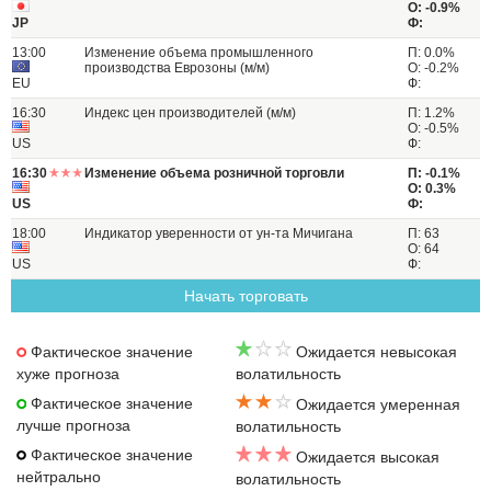
О: -0.9%
JP
Ф:
13:00
Изменение объема промышленного
П: 0.0%
производства Еврозоны (м/м)
О: -0.2%
EU
Ф:
16:30
Индекс цен производителей (м/м)
П: 1.2%
О: -0.5%
US
Ф:
16:30
Изменение объема розничной торговли
П: -0.1%
О: 0.3%
US
Ф:
18:00
Индикатор уверенности от ун-та Мичигана
П: 63
О: 64
US
Ф:
Начать торговать
Фактическое значение
Ожидается невысокая
хуже прогноза
волатильность
Фактическое значение
Ожидается умеренная
лучше прогноза
волатильность
Фактическое значение
Ожидается высокая
нейтрально
волатильность