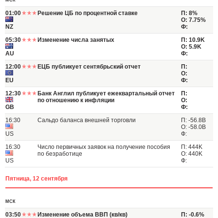
МСК
01:00
Решение ЦБ по процентной ставке
П: 8%
О: 7.75%
NZ
Ф:
05:30
Изменение числа занятых
П: 10.9K
О: 5.9K
AU
Ф:
12:00
ЕЦБ публикует сентябрьский отчет
П:
О:
EU
Ф:
12:30
Банк Англил публикует ежеквартальный отчет
П:
по отношению к инфляции
О:
GB
Ф:
16:30
Сальдо баланса внешней торговли
П: -56.8B
О: -58.0B
US
Ф:
16:30
Число первичных заявок на получение пособия
П: 444K
по безработице
О: 440K
US
Ф:
Пятница, 12 сентября
МСК
03:50
Изменение объема ВВП (кв/кв)
П: -0.6%