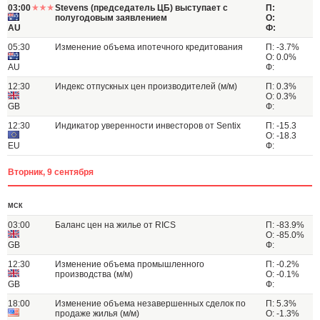
03:00
Stevens (председатель ЦБ) выступает с
П:
полугодовым заявлением
О:
AU
Ф:
05:30
Изменение объема ипотечного кредитования
П: -3.7%
О: 0.0%
AU
Ф:
12:30
Индекс отпускных цен производителей (м/м)
П: 0.3%
О: 0.3%
GB
Ф:
12:30
Индикатор уверенности инвесторов от Sentix
П: -15.3
О: -18.3
EU
Ф:
Вторник, 9 сентября
МСК
03:00
Баланс цен на жилье от RICS
П: -83.9%
О: -85.0%
GB
Ф:
12:30
Изменение объема промышленного
П: -0.2%
производства (м/м)
О: -0.1%
GB
Ф:
18:00
Изменение объема незавершенных сделок по
П: 5.3%
продаже жилья (м/м)
О: -1.3%