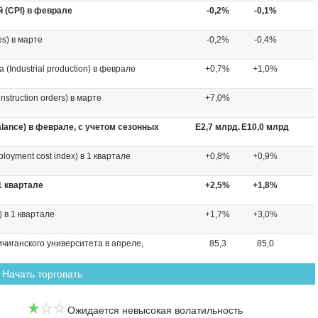
 (CPI) в феврале
-0,2%
-0,1%
es) в марте
-0,2%
-0,4%
Industrial production) в феврале
+0,7%
+1,0%
struсtion orders) в марте
+7,0%
alance) в феврале, с учетом сезонных
Е2,7 млрд.
Е10,0 млрд
oyment cost index) в 1 квартале
+0,8%
+0,9%
1 квартале
+2,5%
+1,8%
) в 1 квартале
+1,7%
+3,0%
чиганского университета в апреле,
85,3
85,0
Начать торговать
Ожидается невысокая волатильность