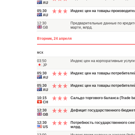
AU
05:30
Индекс цен на товары производителе
AU
12:30
Предварительные данные по кредитов
GB
марте, млрд.
Вторник, 24 апреля
МСК
03:50
Индекс цен на корпоративные услуги (
JP
05:30
Индекс цен на товары потребителей 
AU
05:30
Индекс цен на товары потребителей 
AU
10:15
Сальдо торгового баланса (Trade ba
CH
12:30
Дефицит государственного бюджета
GB
12:30
Потребность государственного сект
US
млрд.