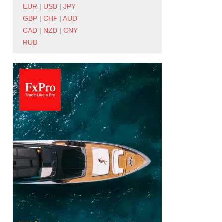
EUR
|
USD
|
JPY
GBP
|
CHF
|
AUD
CAD
|
NZD
|
CNY
RUB