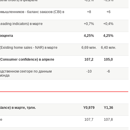
rial orders) в феврале
-0,2%
+0,9%
мышленников - баланс заказов (CBI) в
+8
+6
ading indicators) в марте
+0,7%
+0,4%
роцента
4,25%
4,25%
xisting home sales - NAR) в марте
6,69 млн.
6,40 млн.
Consumer confidence) в апреле
107,2
105,0
водственном секторе по данным
-10
-6
чмонда
lance) в марте, трлн.
Y0,979
Y1,36
ле
107,7
107,8