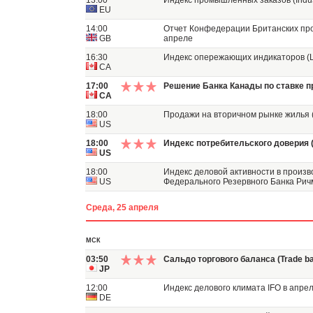
13:00
Индекс промышленных заказов (Indust
EU
14:00
Отчет Конфедерации Британских про
GB
апреле
16:30
Индекс опережающих индикаторов (Le
CA
17:00
Решение Банка Канады по ставке п
CA
18:00
Продажи на вторичном рынке жилья (E
US
18:00
Индекс потребительского доверия (
US
18:00
Индекс деловой активности в произ
US
Федерального Резервного Банка Ри
Среда, 25 апреля
МСК
03:50
Сальдо торгового баланса (Trade ba
JP
12:00
Индекс делового климата IFO в апре
DE