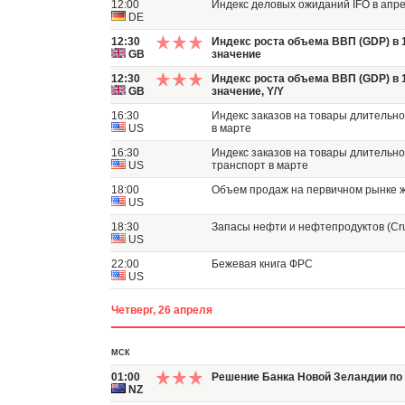
12:00
Индекс деловых ожиданий IFO в апр
DE
12:30
Индекс роста объема ВВП (GDP) в 
GB
значение
12:30
Индекс роста объема ВВП (GDP) в 
GB
значение, Y/Y
16:30
Индекс заказов на товары длительног
US
в марте
16:30
Индекс заказов на товары длительно
US
транспорт в марте
18:00
Объем продаж на первичном рынке ж
US
18:30
Запасы нефти и нефтепродуктов (Crud
US
22:00
Бежевая книга ФРС
US
Четверг, 26 апреля
МСК
01:00
Решение Банка Новой Зеландии по 
NZ