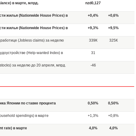
lance) в марте, млрд.
nzd0,127
и жилья (Nationwide House Prices) в
+0,4%
+0,6%
и жилья (Nationwide House Prices) в
+9,3%
+9,5%
работице (Jobless claims) за неделю
339К
325К
доустройстве (Help-wanted Index) в
31
stocks) за неделю до 20 апреля, млрд.
-46
а Японии по ставке процента
0,50%
0,50%
usehold spendings) в марте
+1,3%
+0,8%
 rate) в марте
4,0%
4,0%