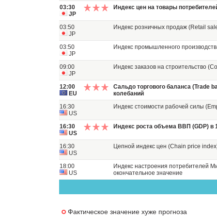
03:30
Индекс цен на товары потребителей
JP
03:50
Индекс розничных продаж (Retail sal
JP
03:50
Индекс промышленного производства (
JP
09:00
Индекс заказов на строительство (Con
JP
12:00
Сальдо торгового баланса (Trade b
EU
колебаний
16:30
Индекс стоимости рабочей силы (Empl
US
16:30
Индекс роста объема ВВП (GDP) в 
US
16:30
Цепной индекс цен (Chain price index
US
18:00
Индекс настроения потребителей Ми
US
окончательное значение
Фактическое значение хуже прогноза