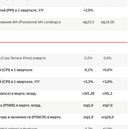
й (PPI) в 1 квартале, Y/Y
+3,5%
анию М4 (Provisional M4 Lending) в
stg20,5
stg18,08
Corp Service Price) в марте
0,2%
0,6%
(CPI) в 1 квартале
-0,1%
+0,6%
(CPI) в 1 квартале, Y/Y
+3,3%
+3,0%
lance) в марте, млрд.
chf1,38
chf1,1
 (PSNB) в марте, млрд.
stg1,0
stg7,0
ора в наличности (PSNCR) в марте,
stg1,9
srg16,0