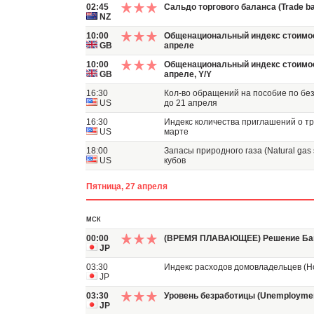
02:45
Сальдо торгового баланса (Trade ba
NZ
10:00
Общенациональный индекс стоимост
GB
апреле
10:00
Общенациональный индекс стоимост
GB
апреле, Y/Y
16:30
Кол-во обращений на пособие по без
US
до 21 апреля
16:30
Индекс количества приглашений о тру
US
марте
18:00
Запасы природного газа (Natural gas 
US
кубов
Пятница, 27 апреля
МСК
00:00
(ВРЕМЯ ПЛАВАЮЩЕЕ) Решение Банк
JP
03:30
Индекс расходов домовладельцев (Ho
JP
03:30
Уровень безработицы (Unemployment
JP