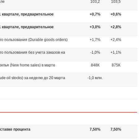
еле
103,2
103,5
1 квартале, предварительное
+0,7%
+0,6%
1 квартале, предварительное
+3,0%
+2,8%
о пользования (Durable goods orders)
+1,7%
+2,4%
го пользования без учета заказов на
-1,0%
+1,1%
илья (New home sales) в марте
848К
875К
e oil stocks) за неделю до 20 марта
-1,0 млн.
ставке процента
7,50%
7,50%