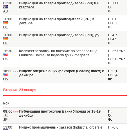
03:30
Индекс цен на товары производителей (PPI) в 4
П: +1,0
квартале
О:
AU
Ф:
10:00
Индекс цен на товары проиводителей (PPI) в
П: 0,0
декабре
О: 0,1
DE
Ф:
10:00
Индекс цен на товары производителей (PPI), y/y
П: 4,7
О: 4,5
DE
Ф:
16:30
Количество заявок на пособие по безработице
П: 357 тыс.
(Jobless Claims) за неделю до 17 февраля
(
US
О: 313 тыс.
Ф:
18:00
Индекс опережающих факторов (Leading index) в
П: 0,1
декабре
О: 0,4
US
Ф:
Вторник, 23 января
МСК
08:00
Публикация протоколов Банка Японии от 18-19
П:
декабря
О:
JP
Ф:
13:00
Индекс промышленных заказов (Industrial orders)в
П: -0,6