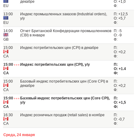
декабре
О: +1,0
EU
Ф:
13:00
Индекс промышленных заказов (Industrial orders),
П: +12,5
y/y
О: +5,7
EU
Ф:
14:00
Отчет Британской Конфедерации промышленников
П: -5
(СBI) в январе
О: -9
GB
Ф:
15:00
Индекс потребительских цен (СPI) в декабре
П:
О: +0,2
CA
Ф:
15:00
Индекс потребительских цен (CPI), y/y
П:
О: +1.4
CA
Ф:
15:00
Базовый индекс потребительских цен (Core CPI) в
П:
декабре
О: +0,2
CA
Ф:
15:00
Базовый индекс потребительских цен (Core CPI),
П:
y/y
О: +1,5
CA
Ф:
16:30
Индекс розничных продаж (retail sales) в ноябре
П:
О: -0,7
CA
Ф:
Среда, 24 января