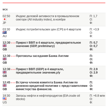
МСК
02:50
Индекс деловой активности в промышленном
П: 1,7
секторе (All industry index), в ноябре
О:
JP
Ф:
03:30
Индекс потребительских цен (CPI) в 4 квартале
П: +3,9
О:
AU
Ф:
12:30
Прирост ВВП в 4 квартале, предварительное
П: 0,7
значение (GDP, preliminary)
О: 0,7
GB
Ф:
12:30
Протоколы заседания Банка Англии
П:
О:
GB
Ф:
12:30
Прирост ВВП (GDP) в 4 квартале,
П: 2.9
предварительное значение,y/y
О: 2.9
GB
Ф:
12:45
Встреча членов комитета Банка Англии по
П:
денежно-кредитной политике с представителями
О:
GB
министерства финансов.
Ф:
18:30
Запасы нефти и нефтепродуктов (EIA crude oil
П: +6.8 млн
stocks)
О:
US
Ф: