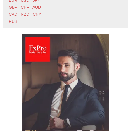
EUR
|
USD
|
JPY
GBP
|
CHF
|
AUD
CAD
|
NZD
|
CNY
RUB