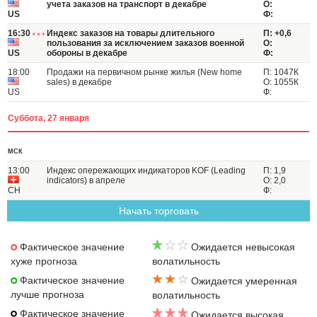
учета заказов на транспорт в декабре
О:
US
Ф:
16:30
Индекс заказов на товары длительного
П: +0,6
пользования за исключением заказов военной
О:
US
обороны в декабре
Ф:
18:00
Продажи на первичном рынке жилья (New home
П: 1047К
sales) в декабре
О: 1055К
US
Ф:
Суббота, 27 января
МСК
13:00
Индекс опережающих индикаторов KOF (Leading
П: 1,9
indicators) в апреле
О: 2,0
CH
Ф:
Начать торговать
Фактическое значение
Ожидается невысокая
хуже прогноза
волатильность
Фактическое значение
Ожидается умеренная
лучше прогноза
волатильность
Фактическое значение
Ожидается высокая