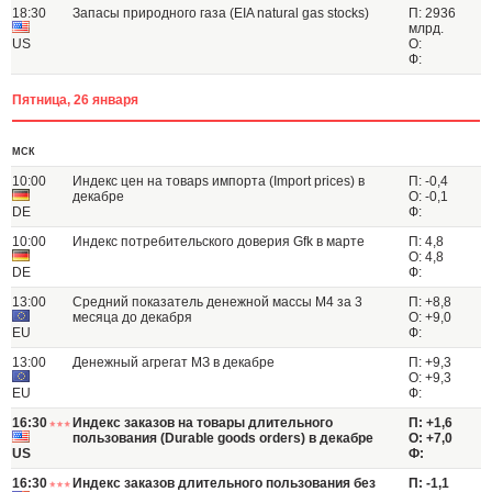
18:30
Запасы природного газа (EIA natural gas stocks)
П: 2936
млрд.
US
О:
Ф:
Пятница, 26 января
МСК
10:00
Индекс цен на товарs импорта (Import prices) в
П: -0,4
декабре
О: -0,1
DE
Ф:
10:00
Индекс потребительского доверия Gfk в марте
П: 4,8
О: 4,8
DE
Ф:
13:00
Средний показатель денежной массы М4 за 3
П: +8,8
месяца до декабря
О: +9,0
EU
Ф:
13:00
Денежный агрегат МЗ в декабре
П: +9,3
О: +9,3
EU
Ф:
16:30
Индекс заказов на товары длительного
П: +1,6
пользования (Durable goods orders) в декабре
О: +7,0
US
Ф:
16:30
Индекс заказов длительного пользования без
П: -1,1