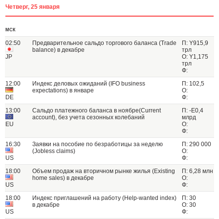
Четверг, 25 января
МСК
02:50
Предварительное сальдо торгового баланса (Trade
П: Y915,9
balance) в декабре
трл
JP
О: Y1,175
трл
Ф:
12:00
Индекс деловых ожиданий (IFO business
П: 102,5
expectations) в январе
О:
DE
Ф:
13:00
Сальдо платежного баланса в ноябре(Current
П: -Е0,4
account), без учета сезонных колебаний
млрд
EU
О:
Ф:
16:30
Заявки на пособие по безработицы за неделю
П: 290 000
(Jobless claims)
О:
US
Ф:
18:00
Объем продаж на вторичном рынке жилья (Existing
П: 6,28 млн
home sales) в декабре
О:
US
Ф:
18:00
Индекс приглашений на работу (Help-wanted index)
П: 30
в декабре
О: 30
US
Ф: