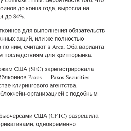
оинов до конца года, выросла на
t до 84%.
биткоинов для выполнения обязательств
нных акций, или же полностью
 по ним, считают в Arca. Оба варианта
м последствиям для крипторынка.
ржам США (SEC) зарегистрировала
коинов Paxos — Paxos Securities
стве клирингового агентства.
 блокчейн-организацией с подобным
 фьючерсами США (CFTC) разрешила
еривативами, одновременно