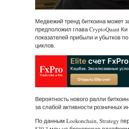
Медвежий тренд биткоина может за
предположил глава CryptoQuant Ки
показателей прибыли и убытков п
циклов.
Вероятность нового ралли биткоин
за слабой активности розничных ин
По данным Lookonchain, Strategy пе
$30,3 млн на брокерскую платформу