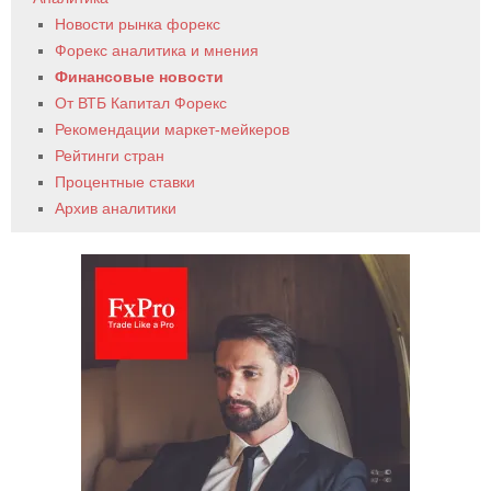
Новости рынка форекс
Форекс аналитика и мнения
Финансовые новости
От ВТБ Капитал Форекс
Рекомендации маркет-мейкеров
Рейтинги стран
Процентные ставки
Архив аналитики