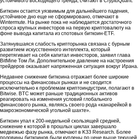
устойчивого восходящего тренда, считают в CryptoQuant.
Биткоин остается уязвимым для дальнейшего падения,
устойчивое дно еще не сформировано, отмечают в
Wintermute. На рынке пока не наблюдается достаточного
спроса крупных инвесторов на первую криптовалюту на
фоне вывода капитала из спотовых биткоин-ETF.
Затянувшаяся слабость крипторынка связана с бурным
развитием искусственного интеллекта, который
перетягивает на себя капитал инвесторов, заявил глава
BitMine Том Ли. Дополнительное давление на настроения
трейдеров оказывает напряженная ситуация вокруг Ирана.
Недавнее снижение биткоина отражает более широкие
процессы на финансовых рынках и не сводится
исключительно к проблемам криптоиндустрии, полагают в
Bitwise. BTC может раньше традиционных активов
реагировать на изменения условий глобального
финансового рынка, являясь своего рода «канарейкой в
макроэкономической угольной шахте».
Биткоин упал к 200-недельной скользящей средней,
снижение к которой в прошлых циклах завершало
медвежью фазу рынка, отмечают в K33 Research. Более
половины биткоинов были куплены по цене выше текущей