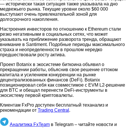
— исторически такая ситуация также указывала на дно
медвежьего рынка. Текущие уровни около $60 000
выступают очень привлекательной зоной для
долгосрочного накопления.
Настроения инвесторов по отношению к Ethereum стали
резко негативными в социальных сетях, что может
указывать на приближение разворота тренда, обращают
внимание в Santiment. Подобные периоды максимального
страха и неопределенности в прошлом нередко
предшествовали росту актива.
Проект Botanix в экосистеме биткоина объявил о
прекращении работы, объяснив свое решение оттоком
капитала и усилением конкуренции на рынке
децентрализованных финансов (DeFi). Botanix
позиционировал себя как совместимое с EVM L2-решение
для BTC и обещал перенести DeFi-инструменты в
экосистему первой криптовалюты.
Клиентам FxPro доступен бесплатный теханализ и
рекомендации от
Trading Central
.
Аналитика FxTeam
в Telegram – читайте новости и