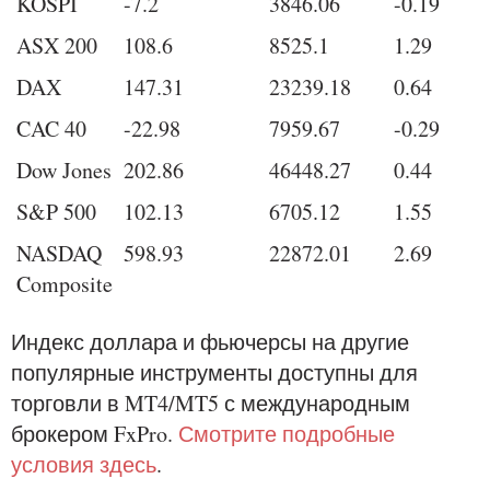
KOSPI
-7.2
3846.06
-0.19
ASX 200
108.6
8525.1
1.29
DAX
147.31
23239.18
0.64
CAC 40
-22.98
7959.67
-0.29
Dow Jones
202.86
46448.27
0.44
S&P 500
102.13
6705.12
1.55
NASDAQ
598.93
22872.01
2.69
Composite
Индекс доллара и фьючерсы на другие
популярные инструменты доступны для
торговли в MT4/MT5 с международным
брокером FxPro.
Смотрите подробные
условия здесь
.