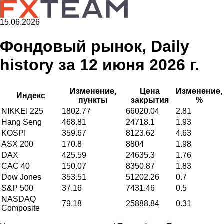
15.06.2026
Фондовый рынок, Daily
history за 12 июня 2026 г.
Изменение,
Цена
Изменение,
Индекс
пункты
закрытия
%
NIKKEI 225
1802.77
66020.04
2.81
Hang Seng
468.81
24718.1
1.93
KOSPI
359.67
8123.62
4.63
ASX 200
170.8
8804
1.98
DAX
425.59
24635.3
1.76
CAC 40
150.07
8350.87
1.83
Dow Jones
353.51
51202.26
0.7
S&P 500
37.16
7431.46
0.5
NASDAQ
79.18
25888.84
0.31
Composite