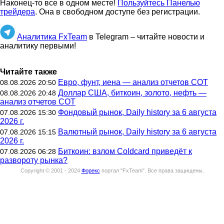
Наконец-то все в одном месте!
Пользуйтесь Панелью
трейдера
. Она в свободном доступе без регистрации.
Аналитика FxTeam
в Telegram – читайте новости и
аналитику первыми!
Читайте также
Евро, фунт, иена — анализ отчетов СОТ
08.08.2026 20:50
Доллар США, биткоин, золото, нефть —
08.08.2026 20:48
анализ отчетов СОТ
Фондовый рынок, Daily history за 6 августа
07.08.2026 15:30
2026 г.
Валютный рынок, Daily history за 6 августа
07.08.2026 15:15
2026 г.
Биткоин: взлом Coldcard приведёт к
07.08.2026 06:28
развороту рынка?
Copyright © 2001 - 2024
Форекс
портал "
FxTeam
".
Все права защищены.