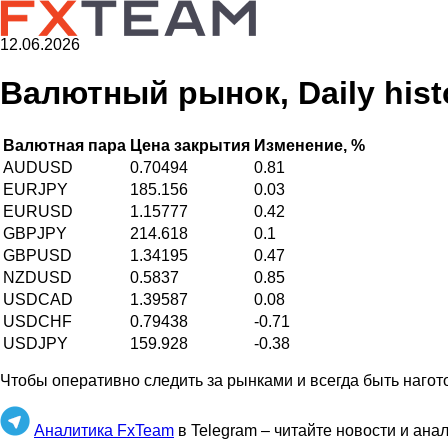
12.06.2026
Валютный рынок, Daily histo
Валютная пара
Цена закрытия
Изменение, %
AUDUSD
0.70494
0.81
EURJPY
185.156
0.03
EURUSD
1.15777
0.42
GBPJPY
214.618
0.1
GBPUSD
1.34195
0.47
NZDUSD
0.5837
0.85
USDCAD
1.39587
0.08
USDCHF
0.79438
-0.71
USDJPY
159.928
-0.38
Чтобы оперативно следить за рынками и всегда быть нагот
Аналитика FxTeam
в Telegram – читайте новости и ана