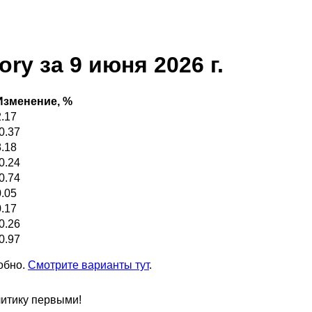
ry за 9 июня 2026 г.
Изменение, %
2.17
-0.37
8.18
-0.24
-0.74
0.05
0.17
-0.26
-0.97
обно.
Смотрите варианты тут
.
литику первыми!