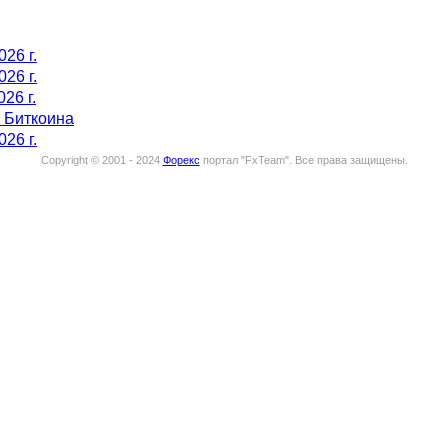
026 г.
026 г.
26 г.
т Биткоина
026 г.
Copyright © 2001 - 2024
Форекс
портал "
FxTeam
".
Все права защищены.