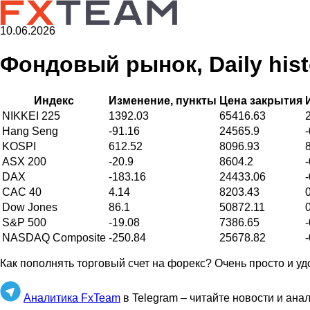
10.06.2026
Фондовый рынок, Daily histo
Индекс
Изменение, пункты
Цена закрытия
NIKKEI 225
1392.03
65416.63
Hang Seng
-91.16
24565.9
KOSPI
612.52
8096.93
ASX 200
-20.9
8604.2
DAX
-183.16
24433.06
CAC 40
4.14
8203.43
Dow Jones
86.1
50872.11
S&P 500
-19.08
7386.65
NASDAQ Composite
-250.84
25678.82
Как пополнять торговый счет на форекс? Очень просто и уд
Аналитика FxTeam
в Telegram – читайте новости и ана