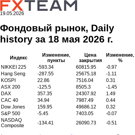
19.05.2026
Фондовый рынок, Daily
history за 18 мая 2026 г.
Изменение,
Цена
Изменение,
Индекс
пункты
закрытия
%
NIKKEI 225
-593.34
60815.95
-0.97
Hang Seng
-287.55
25675.18
-1.11
KOSPI
22.86
7516.04
0.31
ASX 200
-125.5
8505.3
-1.45
DAX
357.35
24307.92
1.49
CAC 40
34.94
7987.49
0.44
Dow Jones
159.95
49686.12
0.32
S&P 500
-5.45
7403.05
-0.07
NASDAQ
-134.41
26090.73
-0.51
Composite