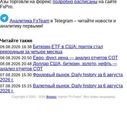
Азы торговли на форекс
подробно расписаны
на сайте
FxPro.
Аналитика FxTeam
в Telegram – читайте новости и
аналитику первыми!
Читайте также
Биткоин-ETF в США: приток стал
09.08.2026 16:38
рекордным за четыре месяца
Евро, фунт, иена — анализ отчетов СОТ
08.08.2026 20:50
Доллар США, биткоин, золото, нефть —
08.08.2026 20:48
анализ отчетов СОТ
Фондовый рынок, Daily history за 6 августа
07.08.2026 15:30
2026 г.
Валютный рынок, Daily history за 6 августа
07.08.2026 15:15
2026 г.
Copyright © 2001 - 2024
Форекс
портал "
FxTeam
".
Все права защищены.