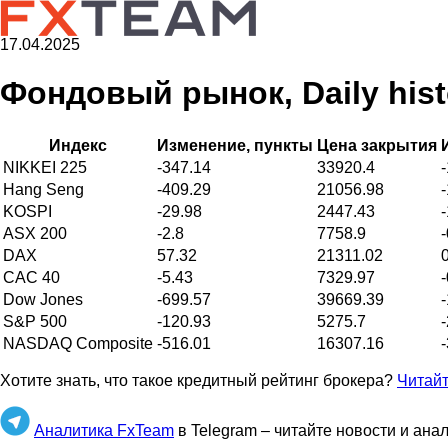
17.04.2025
Фондовый рынок, Daily histo
Индекс
Изменение, пункты
Цена закрытия
NIKKEI 225
-347.14
33920.4
Hang Seng
-409.29
21056.98
KOSPI
-29.98
2447.43
ASX 200
-2.8
7758.9
DAX
57.32
21311.02
CAC 40
-5.43
7329.97
Dow Jones
-699.57
39669.39
S&P 500
-120.93
5275.7
NASDAQ Composite
-516.01
16307.16
Хотите знать, что такое кредитный рейтинг брокера?
Читайт
Аналитика FxTeam
в Telegram – читайте новости и ана