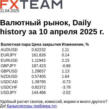
11.04.2025
Валютный рынок, Daily
history за 10 апреля 2025 г.
Валютная пара
Цена закрытия
Изменение, %
AUDUSD
0.62232
1.11
EURJPY
161.826
0.14
EURUSD
1.11943
2.15
GBPJPY
187.423
-0.86
GBPUSD
1.29657
1.13
NZDUSD
0.57405
1.64
USDCAD
1.39795
-0.73
USDCHF
0.82372
-3.78
USDJPY
144.466
-2.02
Удобный расчет свопов, комиссий, маржи и много другого?
Да!
Калькуляторы трейдера тут
.