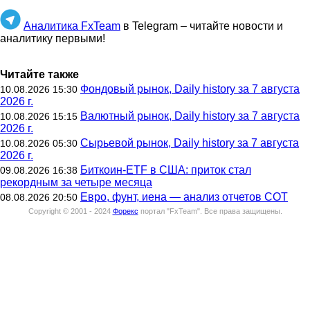
Аналитика FxTeam
в Telegram – читайте новости и
аналитику первыми!
Читайте также
Фондовый рынок, Daily history за 7 августа
10.08.2026 15:30
2026 г.
Валютный рынок, Daily history за 7 августа
10.08.2026 15:15
2026 г.
Сырьевой рынок, Daily history за 7 августа
10.08.2026 05:30
2026 г.
Биткоин-ETF в США: приток стал
09.08.2026 16:38
рекордным за четыре месяца
Евро, фунт, иена — анализ отчетов СОТ
08.08.2026 20:50
Copyright © 2001 - 2024
Форекс
портал "
FxTeam
".
Все права защищены.